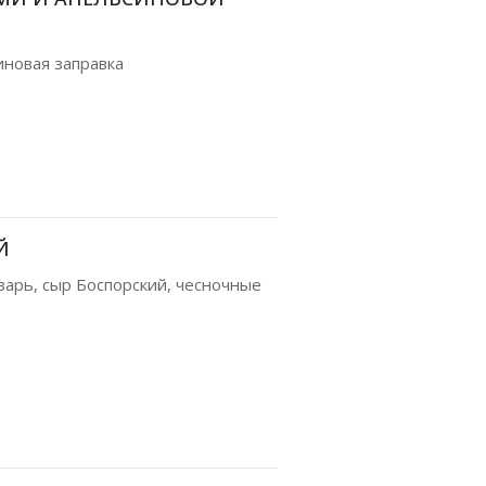
иновая заправка
Й
зарь, сыр Боспорский, чесночные