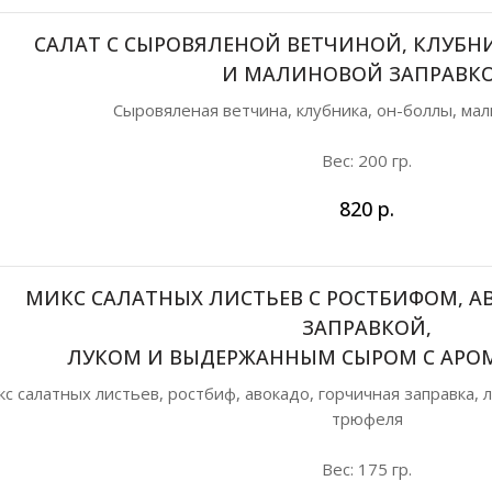
САЛАТ С СЫРОВЯЛЕНОЙ ВЕТЧИНОЙ, КЛУБН
И МАЛИНОВОЙ ЗАПРАВК
Сыровяленая ветчина, клубника, он-боллы, мал
Вес: 200 гр.
820
р.
МИКС САЛАТНЫХ ЛИСТЬЕВ С РОСТБИФОМ, А
ЗАПРАВКОЙ,
ЛУКОМ И ВЫДЕРЖАННЫМ СЫРОМ С АРО
с салатных листьев, ростбиф, авокадо, горчичная заправка,
трюфеля
Вес: 175 гр.