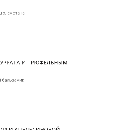
йцо, сметана
БУРРАТА И ТРЮФЕЛЬНЫМ
й бальзамик
АМИ И АПЕЛЬСИНОВОЙ