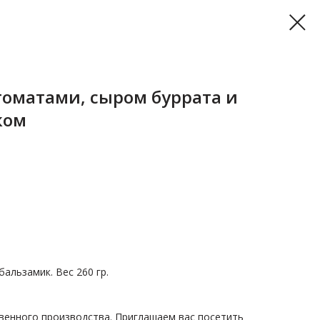
 томатами, сыром буррата и
ком
альзамик. Вес 260 гр.
венного производства. Приглашаем вас посетить