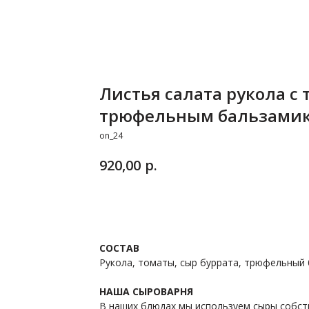
Листья салата рукола с
трюфельным бальзами
on_24
р.
920,00
ЗАКАЗАТЬ
СОСТАВ
Рукола, томаты, сыр буррата, трюфельный б
НАША СЫРОВАРНЯ
В наших блюдах мы используем сыры собст